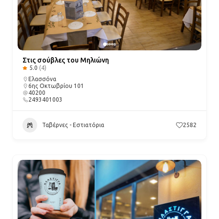
Στις σούβλες του Μηλιώνη
5.0
(4)
Ελασσόνα
6ης Οκτωβρίου 101
40200
2493401003
Ταβέρνες - Εστιατόρια
2582