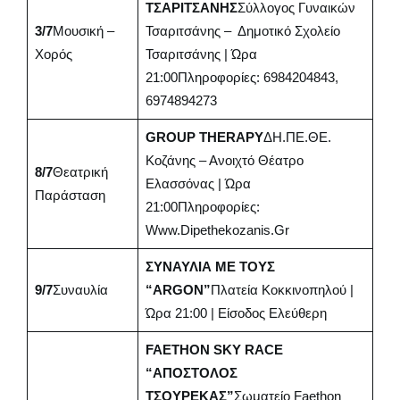
ΤΣΑΡΙΤΣΑΝΗΣ
Σύλλογος Γυναικών
3/7
Μουσική –
Τσαριτσάνης – Δημοτικό Σχολείο
Χορός
Τσαριτσάνης | Ώρα
21:00Πληροφορίες: 6984204843,
6974894273
GROUP THERAPY
ΔΗ.ΠΕ.ΘΕ.
Κοζάνης – Ανοιχτό Θέατρο
8/7
Θεατρική
Ελασσόνας | Ώρα
Παράσταση
21:00Πληροφορίες:
Www.dipethekozanis.gr
ΣΥΝΑΥΛΙΑ ΜΕ ΤΟΥΣ
9/7
Συναυλία
“ARGON”
Πλατεία Κοκκινοπηλού |
Ώρα 21:00 | Είσοδος Ελεύθερη
FAETHON SKY RACE
“ΑΠΟΣΤΟΛΟΣ
ΤΣΟΥΡΕΚΑΣ”
Σωματείο Faethon