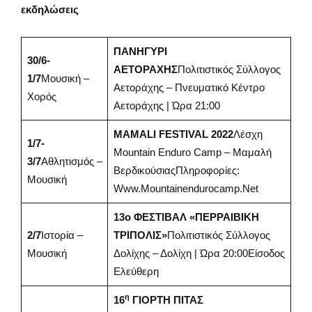
εκδηλώσεις
ΠΑΝΗΓΥΡΙ
30/6-
ΑΕΤΟΡΑΧΗΣ
Πολιτιστικός Σύλλογος
1/7
Μουσική –
Αετοράχης – Πνευματικό Κέντρο
Χορός
Αετοράχης | Ώρα 21:00
MAMALI FESTIVAL 2022
Λέσχη
1/7-
Mountain Enduro Camp – Μαμαλή
3/7
Αθλητισμός –
ΒερδικούσιαςΠληροφορίες:
Μουσική
Www.mountainendurocamp.net
13ο ΦΕΣΤΙΒΑΛ «ΠΕΡΡΑΙΒΙΚΗ
2/7
Ιστορία –
ΤΡΙΠΟΛΙΣ»
Πολιτιστικός Σύλλογος
Μουσική
Δολίχης – Δολίχη | Ώρα 20:00Είσοδος
Ελεύθερη
Η
16
ΓΙΟΡΤΗ ΠΙΤΑΣ