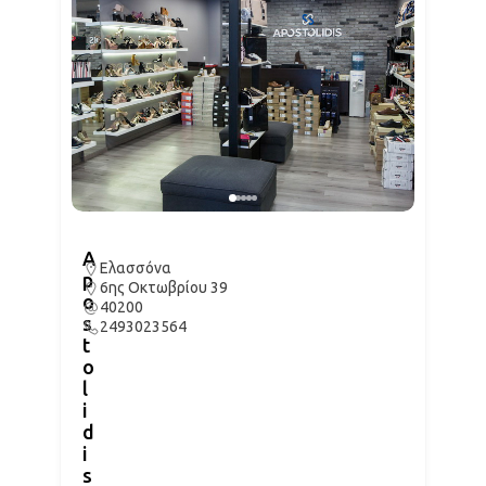
A
Ελασσόνα
p
6ης Οκτωβρίου 39
o
40200
s
2493023564
t
o
l
i
d
i
s