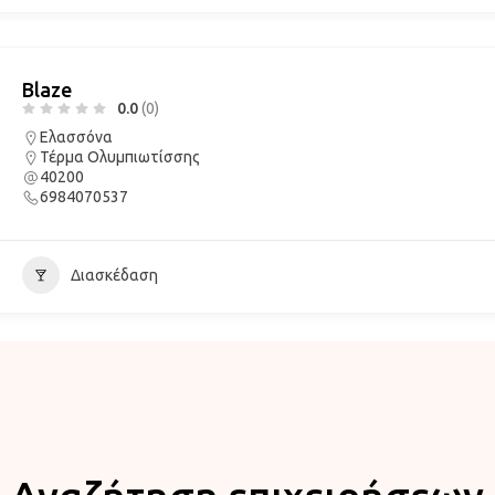
Blaze
0.0
(0)
Ελασσόνα
Τέρμα Ολυμπιωτίσσης
40200
6984070537
Διασκέδαση