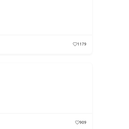
1179
909