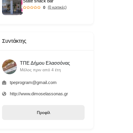
State snack bar
0
(0 κριτικές)
Συντάκτης
ΤΠΕ Δήμου Ελασσόνας
Μέλος πριν από 4 έτη
tpeprogram@gmail.com
http://www.dimoselassonas.gr
Προφίλ