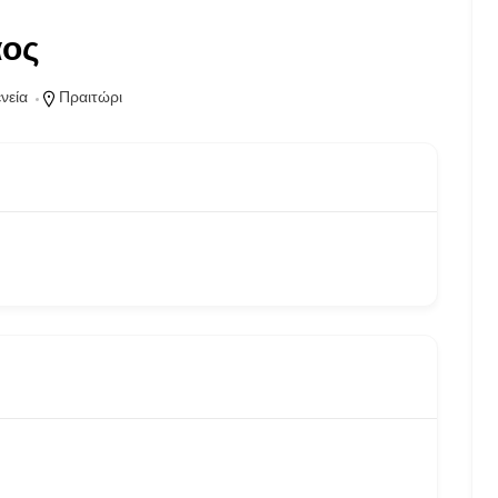
αος
νεία
Πραιτώρι