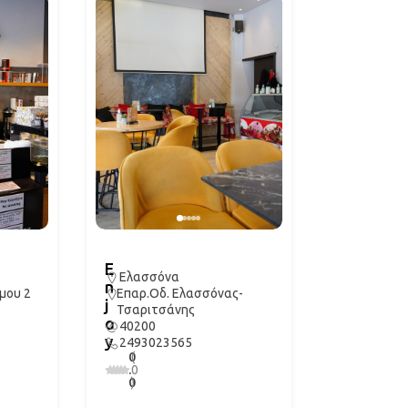
E
Ελασσόνα
n
μου 2
Επαρ.Οδ. Ελασσόνας-
j
Τσαριτσάνης
o
40200
y
2493023565
0
(
.
0
0
)