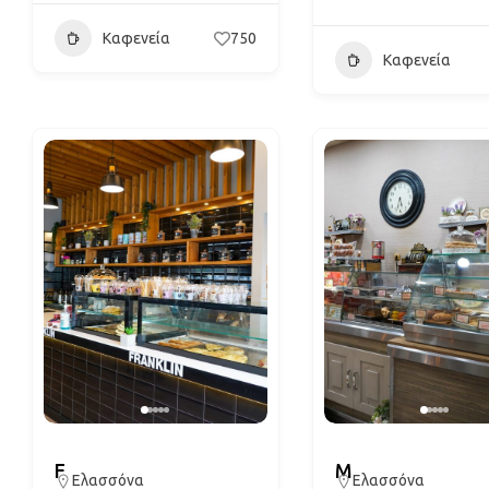
Καφενεία
750
Καφενεία
F
M
Ελασσόνα
Ελασσόνα