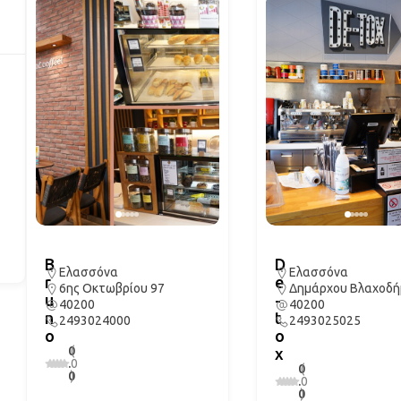
B
D
Ελασσόνα
Ελασσόνα
r
e
6ης Οκτωβρίου 97
Δημάρχου Βλαχοδή
u
-
40200
40200
n
t
2493024000
2493025025
o
o
0
(
x
.
0
0
(
0
)
.
0
0
)