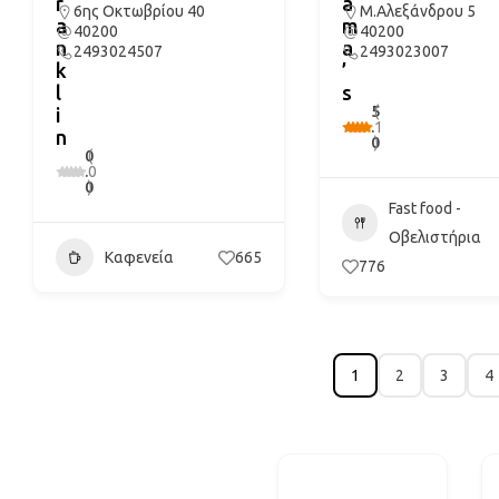
r
a
6ης Οκτωβρίου 40
Μ.Αλεξάνδρου 5
a
m
40200
40200
n
a
2493024507
2493023007
k
’
l
s
5
(
i
.
1
n
0
)
0
(
.
0
0
)
Fast food -
Οβελιστήρια
Καφενεία
665
776
1
2
3
4