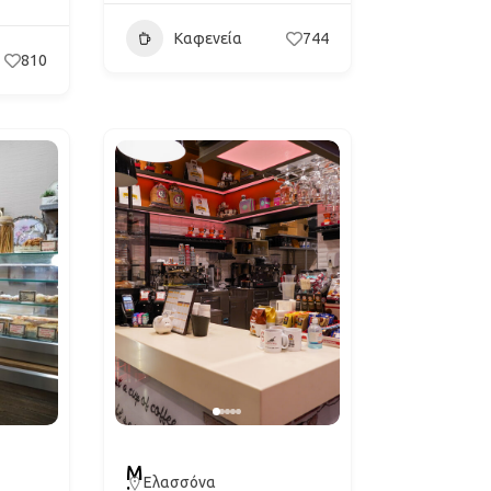
Καφενεία
744
810
M
Ελασσόνα