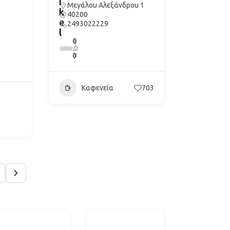
i
Μεγάλου Αλεξάνδρου 1
k
40200
e
2493022229
l
0
(
.
0
0
)
Καφενεία
703