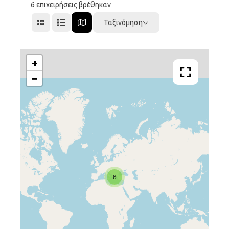
6
επιχειρήσεις βρέθηκαν
Ταξινόμηση
+
−
6