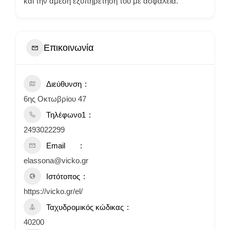
και την άμεση εξυπηρέτηση του με ασφάλεια.
Επικοινωνία
Διεύθυνση
6ης Οκτωβρίου 47
Τηλέφωνο1
2493022299
Email
elassona@vicko.gr
Ιστότοπος
https://vicko.gr/el/
Ταχυδρομικός κώδικας
40200