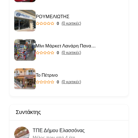
ΡΟΥΜΕΛΙΩΤΗΣ
0
(0 κριτικές)
Μίνι Μάρκετ Λανάρη Παναγιώτα
0
(0 κριτικές)
Το Πέτρινο
0
(0 κριτικές)
Συντάκτης
ΤΠΕ Δήμου Ελασσόνας
Μέλος πριν από 4 έτη