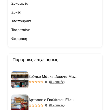
Συκαμινέα
Συκέα
Τσαπουρνιά
Τσαριτσάνη
Φαρμάκη
Παρόμοιες επιχειρήσεις
Σούπερ Μάρκετ Δούντα Μαριάνθη
0
(0 κριτικές)
Αρτοποιείο Γκαλίτσιου Ελευθερία
0
(0 κριτικές)