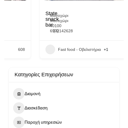
State
Μεσοχώρι
snack
Μεσοχώρι
bar
40100
6972142628
3.0
(1)
Fast food - Οβελιστήρια
+1
1921
Κατηγορίες Επιχειρήσεων
Διαμονή
Διασκέδαση
Παροχή υπηρεσιών