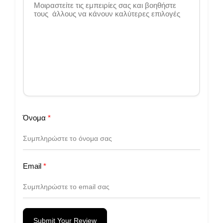
Όνομα
*
Email
*
Submit Your Review