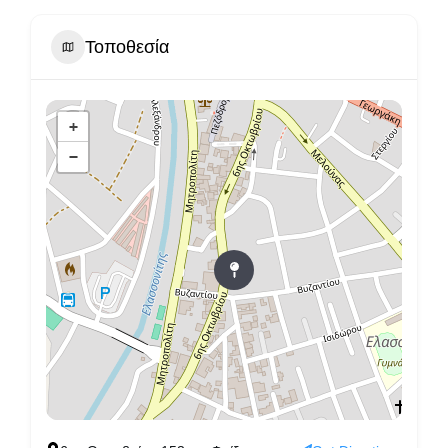
Τοποθεσία
+
−