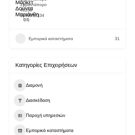
Μάρκετ
Σαραντάπορο
Δούντα
40200
Μαριάνθη
2493093334
0.0
(0)
Εμπορικά καταστήματα
31
Κατηγορίες Επιχειρήσεων
Διαμονή
Διασκέδαση
Παροχή υπηρεσιών
Εμπορικά καταστήματα