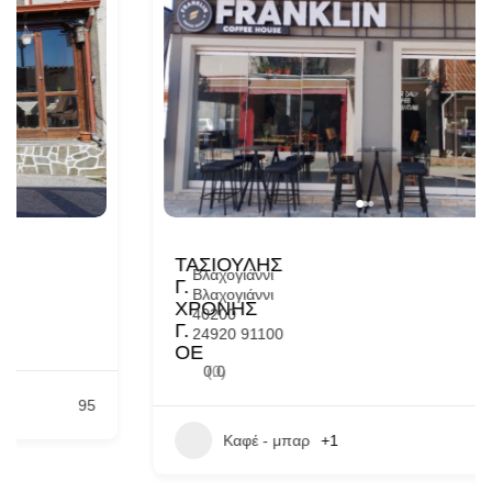
ΤΑΣΙΟΥΛΗΣ
Βλαχογιάννι
Γ.
Βλαχογιάννι
ΧΡΟΝΗΣ
40200
Γ.
24920 91100
ΟΕ
0.0
(0)
Καφέ - μπαρ
+1
22