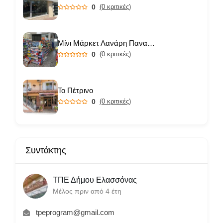
0
(0 κριτικές)
Μίνι Μάρκετ Λανάρη Παναγιώτα
0
(0 κριτικές)
Το Πέτρινο
0
(0 κριτικές)
Συντάκτης
ΤΠΕ Δήμου Ελασσόνας
Μέλος πριν από 4 έτη
tpeprogram@gmail.com