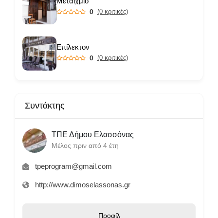
Μεταίχμιο
0
(0 κριτικές)
Επίλεκτον
0
(0 κριτικές)
Συντάκτης
ΤΠΕ Δήμου Ελασσόνας
Μέλος πριν από 4 έτη
tpeprogram@gmail.com
http://www.dimoselassonas.gr
Προφίλ