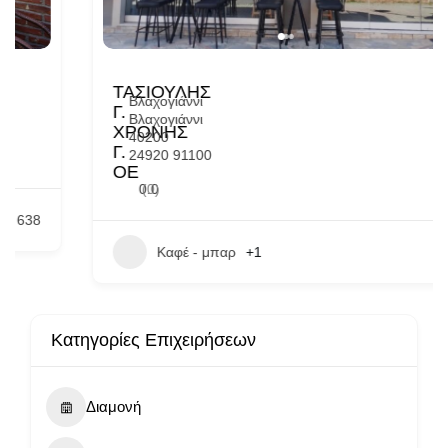
ΤΑΣΙΟΥΛΗΣ
Βλαχογιάννι
Γ.
Βλαχογιάννι
ΧΡΟΝΗΣ
40200
Γ.
24920 91100
ΟΕ
0.0
(0)
Καφέ - μπαρ
+1
22
Κατηγορίες Επιχειρήσεων
Διαμονή