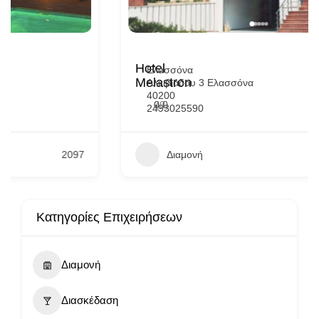
Hotel
Ελασσόνα
Melastron
Αλκιβιάδου 3 Ελασσόνα
40200
0.0
(0)
2493025590
Διαμονή
464
Κατηγορίες Επιχειρήσεων
Διαμονή
Διασκέδαση