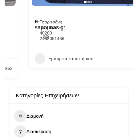
e-
Τσαριτσάνη
sapounas.gr
Τσαριτσάνη
40200
0.0
(0)
2493081466
Εμπορικά καταστήματα
672
Κατηγορίες Επιχειρήσεων
Διαμονή
Διασκέδαση