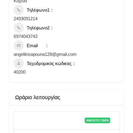
Καρυά
Τηλέφωνο1
2493091214
Τηλέφωνο2
6974043743
Email
angelikisapouna128@gmail.com
Ταχυδρομικός κώδικας
40200
Ωράριο λειτουργίας
ΑΝΟΙΧΤΌ ΤΏΡΑ