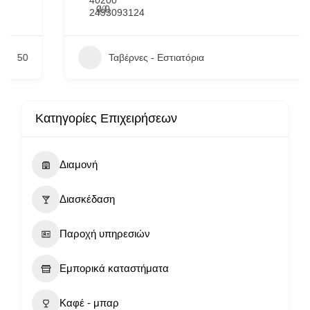
40200
0.0
(0)
2493093124
Ταβέρνες - Εστιατόρια
95
Κατηγορίες Επιχειρήσεων
Διαμονή
Διασκέδαση
Παροχή υπηρεσιών
Εμπορικά καταστήματα
Καφέ - μπαρ