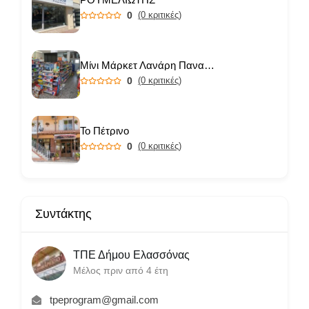
0
(0 κριτικές)
Μίνι Μάρκετ Λανάρη Παναγιώτα
0
(0 κριτικές)
Το Πέτρινο
0
(0 κριτικές)
Συντάκτης
ΤΠΕ Δήμου Ελασσόνας
Μέλος πριν από 4 έτη
tpeprogram@gmail.com