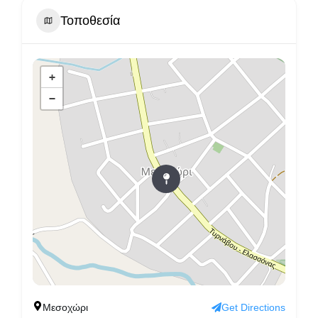
Τοποθεσία
+
−
Μεσοχώρι
Get Directions