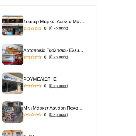
Σούπερ Μάρκετ Δούντα Μαριάνθη
0
(0 κριτικές)
Αρτοποιείο Γκαλίτσιου Ελευθερία
0
(0 κριτικές)
ΡΟΥΜΕΛΙΩΤΗΣ
0
(0 κριτικές)
Μίνι Μάρκετ Λανάρη Παναγιώτα
0
(0 κριτικές)