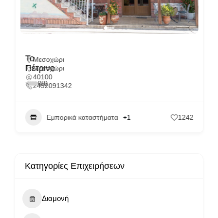
Το
Μεσοχώρι
Πέτρινο
Μεσοχώρι
40100
0.0
(0)
2492091342
Εμπορικά καταστήματα
+1
1242
Κατηγορίες Επιχειρήσεων
Διαμονή