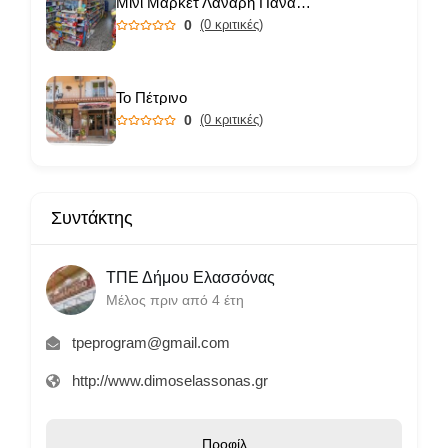
Μίνι Μάρκετ Λανάρη Παναγιώτα
0
(0 κριτικές)
Το Πέτρινο
0
(0 κριτικές)
Συντάκτης
ΤΠΕ Δήμου Ελασσόνας
Μέλος πριν από 4 έτη
tpeprogram@gmail.com
http://www.dimoselassonas.gr
Προφίλ