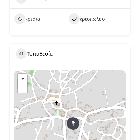
κρέατα
κρεοπωλείο
Τοποθεσία
+
−