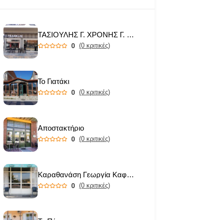
ΤΑΣΙΟΥΛΗΣ Γ. ΧΡΟΝΗΣ Γ. ΟΕ
0
(0 κριτικές)
Το Γιατάκι
0
(0 κριτικές)
Αποστακτήριο
0
(0 κριτικές)
Καραθανάση Γεωργία Καφενείο
0
(0 κριτικές)