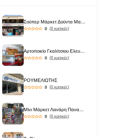
Σούπερ Μάρκετ Δούντα Μαριάνθη
0
(0 κριτικές)
Αρτοποιείο Γκαλίτσιου Ελευθερία
0
(0 κριτικές)
ΡΟΥΜΕΛΙΩΤΗΣ
0
(0 κριτικές)
Μίνι Μάρκετ Λανάρη Παναγιώτα
0
(0 κριτικές)