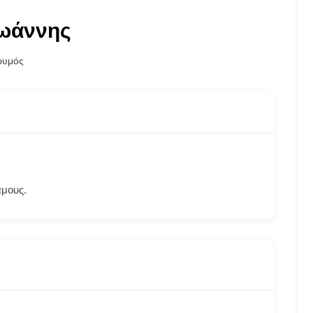
Ιωάννης
ρυμός
άμους.