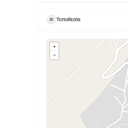
Τοποθεσία
+
−