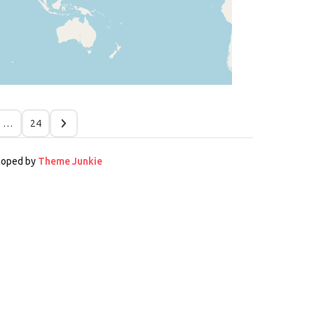
…
24
eloped by
Theme Junkie