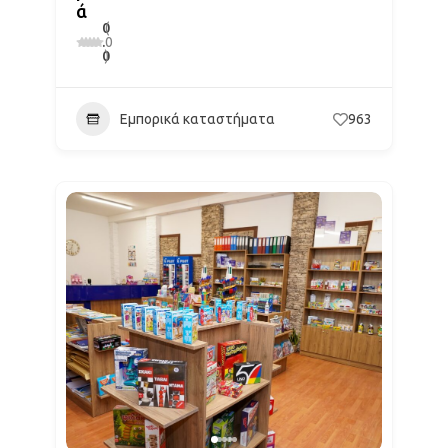
ά
0
(
.
0
0
)
Εμπορικά καταστήματα
963