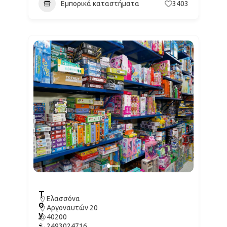
Εμπορικά καταστήματα
3403
T
Ελασσόνα
o
Αργοναυτών 20
y
40200
-
2493024716