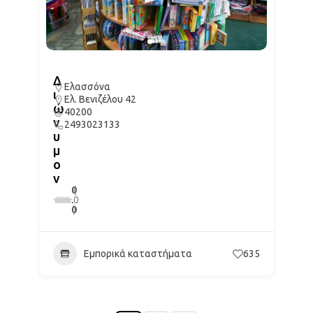
Δ
Ελασσόνα
ι
Ελ. Βενιζέλου 42
ώ
40200
ν
2493023133
υ
μ
ο
ν
0
(
.
0
0
)
Εμπορικά καταστήματα
635