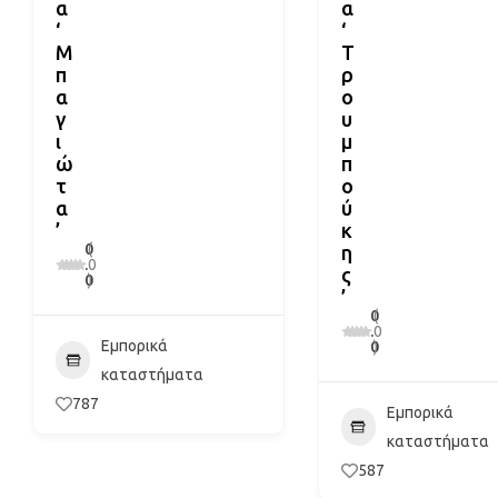
α
α
‘
‘
Μ
Τ
π
ρ
α
ο
γ
υ
ι
μ
ώ
π
τ
ο
α
ύ
’
κ
0
(
η
.
0
ς
0
)
’
0
(
.
0
Εμπορικά
0
)
καταστήματα
787
Εμπορικά
καταστήματα
587