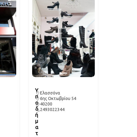
Υ
Ελασσόνα
π
6ης Οκτωβρίου 54
ο
40200
δ
2493022344
ή
μ
α
τ