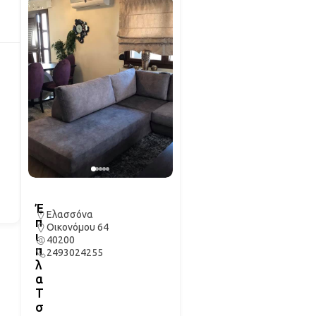
Έ
Ελασσόνα
π
Οικονόμου 64
ι
40200
π
2493024255
λ
α
Τ
σ