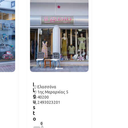
I
Ελασσόνα
L
1ης Μεραρχίας 5
g
40200
u
2493023201
s
t
o
0
(
.
0