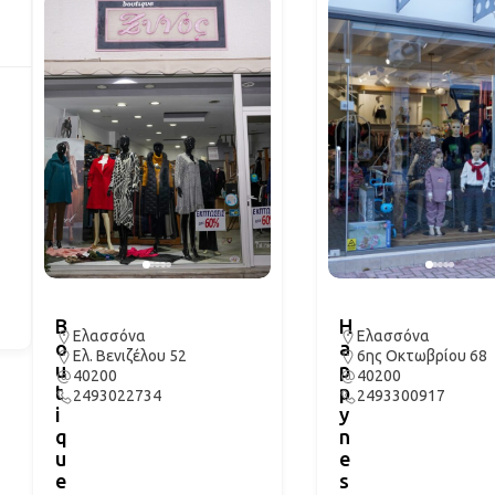
B
H
Ελασσόνα
Ελασσόνα
o
a
Ελ. Βενιζέλου 52
6ης Οκτωβρίου 68
u
p
40200
40200
t
p
2493022734
2493300917
i
y
q
n
u
e
e
s