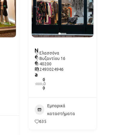
N
Ελασσόνα
e
Βυζαντίου 16
e
40200
m
2493024946
a
0
(
.
0
0
)
Εμπορικά
καταστήματα
635