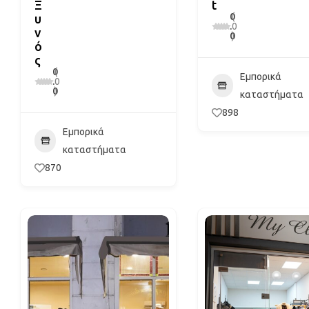
Ξ
t
0
(
υ
.
0
ν
0
)
ό
ς
0
(
Εμπορικά
.
0
0
)
καταστήματα
898
Εμπορικά
καταστήματα
870