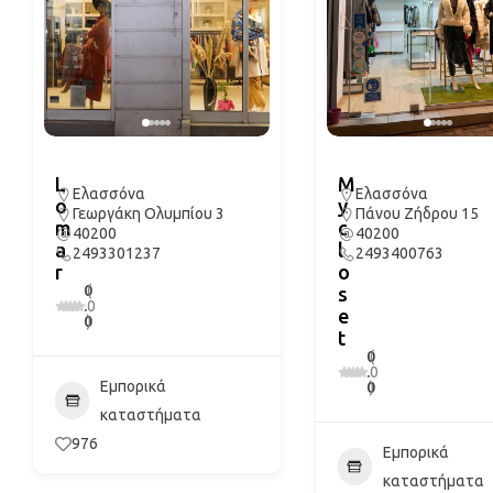
L
M
Ελασσόνα
Ελασσόνα
o
y
Γεωργάκη Ολυμπίου 3
Πάνου Ζήδρου 15
m
c
40200
40200
a
l
2493301237
2493400763
r
o
0
(
s
.
0
e
0
)
t
0
(
.
0
Εμπορικά
0
)
καταστήματα
976
Εμπορικά
καταστήματα