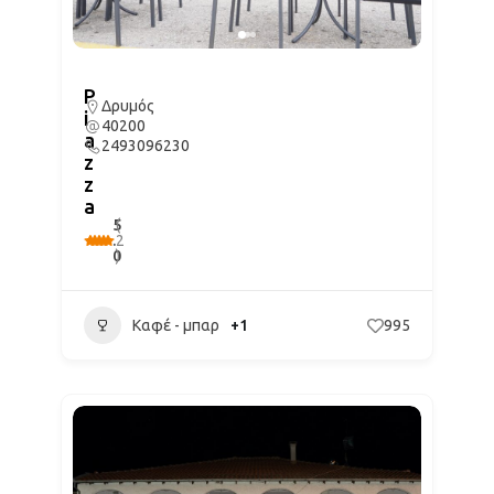
P
Δρυμός
i
40200
a
2493096230
z
z
a
5
(
.
2
0
)
Καφέ - μπαρ
+1
995