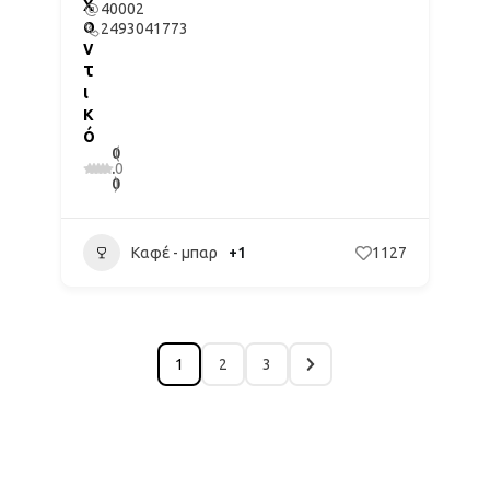
χ
40002
ο
2493041773
ν
τ
ι
κ
ό
0
(
.
0
0
)
Καφέ - μπαρ
+1
1127
1
2
3