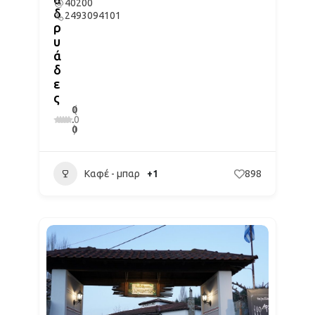
40200
δ
2493094101
ρ
υ
ά
δ
ε
ς
0
(
.
0
0
)
Καφέ - μπαρ
+1
898