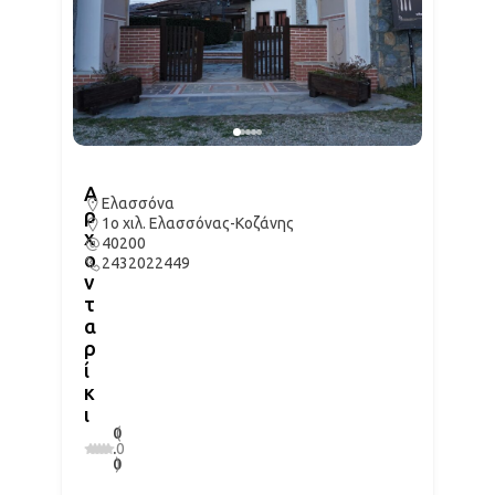
Α
Ελασσόνα
ρ
1ο χιλ. Ελασσόνας-Κοζάνης
χ
40200
ο
2432022449
ν
τ
α
ρ
ί
κ
ι
0
(
.
0
0
)