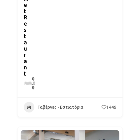
e
t
R
e
s
t
a
u
r
a
n
t
0
(
.
0
0
)
Ταβέρνες - Εστιατόρια
1446