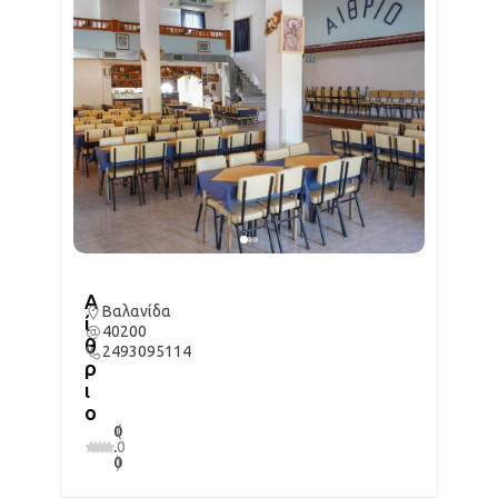
Α
Βαλανίδα
ί
40200
θ
2493095114
ρ
ι
ο
0
(
.
0
0
)