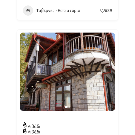
Ταβέρνες - Εστιατόρια
689
Α
Λιβάδι
ρ
Λιβάδι