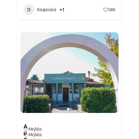
Καφενεία
+1
586
Α
Μηλέα
μ
Μηλέα
α