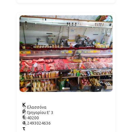
Κ
Ελασσόνα
ρ
Γρηγορίου Ε' 3
ε
40200
α
2493024636
τ