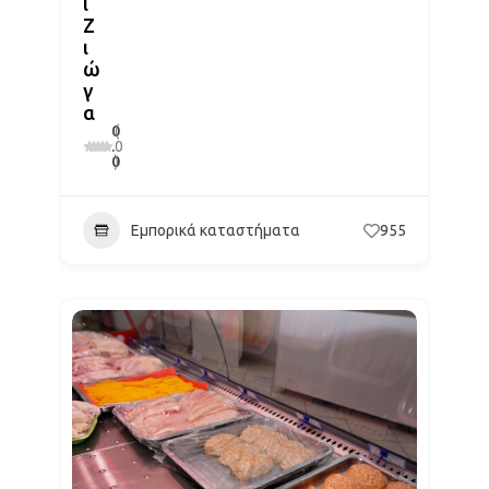
ι
Ζ
ι
ώ
γ
α
0
(
.
0
0
)
Εμπορικά καταστήματα
955