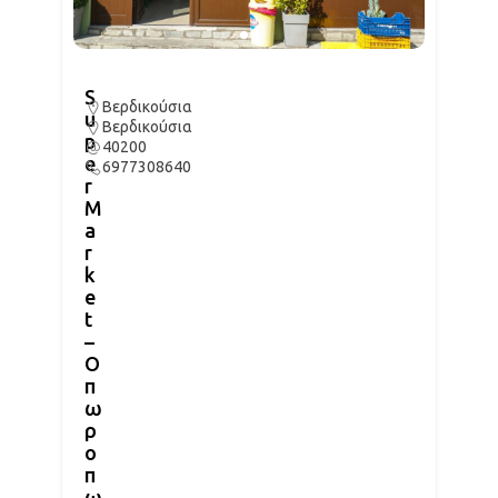
S
Βερδικούσια
u
Βερδικούσια
p
40200
e
6977308640
r
M
a
r
k
e
t
–
Ο
π
ω
ρ
ο
π
ω