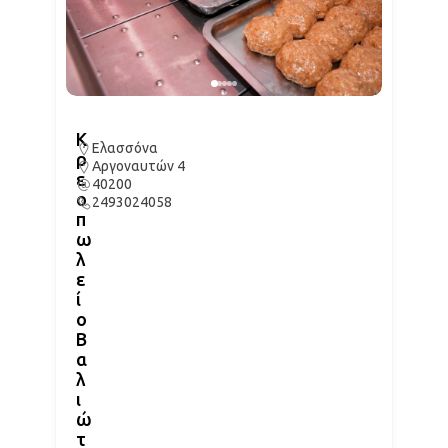
Κ
Ελασσόνα
ρ
Αργοναυτών 4
ε
40200
ο
2493024058
π
ω
λ
ε
ί
ο
Β
α
λ
ι
ώ
τ