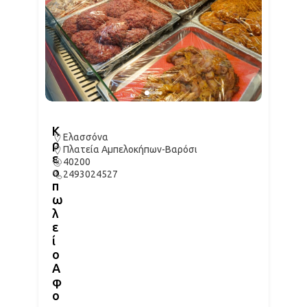
Κ
Ελασσόνα
ρ
Πλατεία Αμπελοκήπων-Βαρόσι
ε
40200
ο
2493024527
π
ω
λ
ε
ί
ο
Α
φ
ο