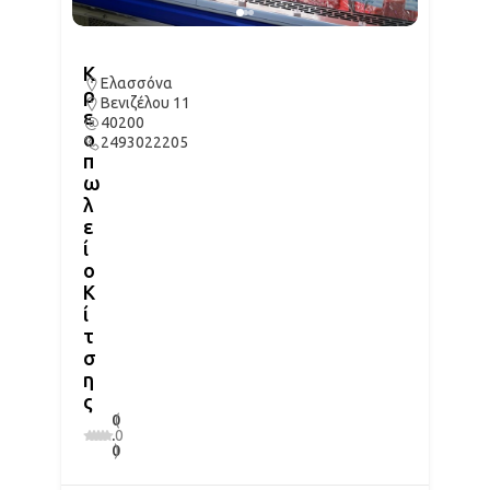
Κ
Ελασσόνα
ρ
Βενιζέλου 11
ε
40200
ο
2493022205
π
ω
λ
ε
ί
ο
Κ
ί
τ
σ
η
ς
0
(
.
0
0
)