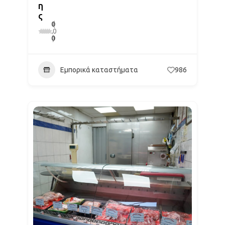
η
ς
0
(
.
0
0
)
Εμπορικά καταστήματα
986