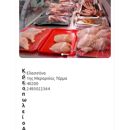
Κ
Ελασσόνα
ρ
1ης Μεραρχίας Τέρμα
ε
40200
ο
2493022364
π
ω
λ
ε
ί
ο
Α