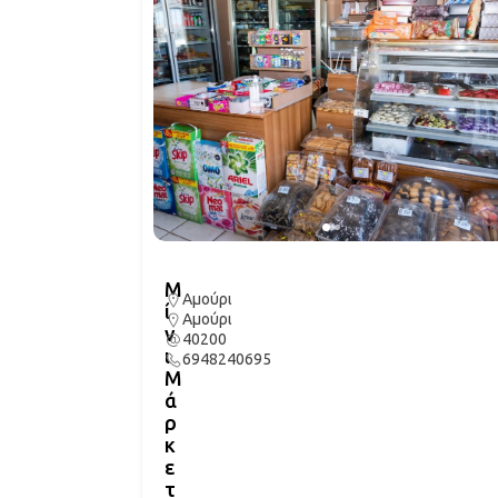
Μ
Αμούρι
ί
Αμούρι
ν
40200
ι
6948240695
Μ
ά
ρ
κ
ε
τ