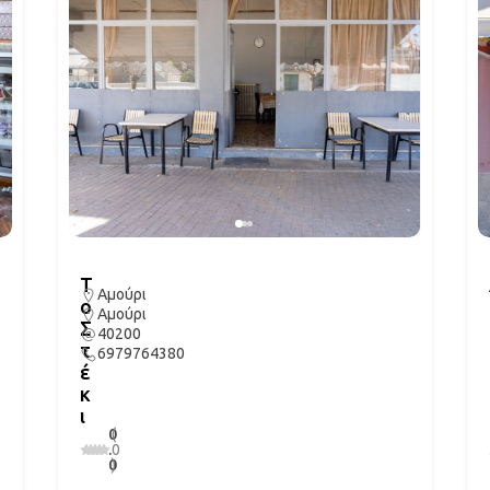
Τ
Αμούρι
ο
Αμούρι
Σ
40200
τ
6979764380
έ
κ
ι
0
(
.
0
0
)