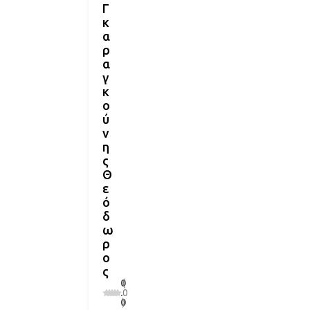
Γ
κ
α
ρ
α
γ
κ
ο
ύ
ν
η
ς
Θ
ε
ό
δ
ω
ρ
ο
ς
0
(
.
0
0
)