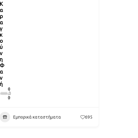
Κ
α
ρ
α
γ
κ
ο
ύ
ν
η
Φ
α
ν
ή
0
(
.
0
0
)
Εμπορικά καταστήματα
695